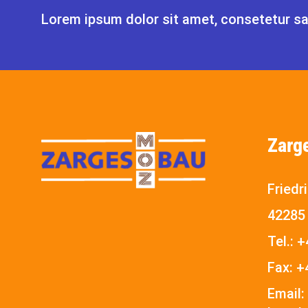
Lorem ipsum dolor sit amet, consetetur sad
Zarg
Friedr
42285
Tel.:
+
Fax:
+
Email: