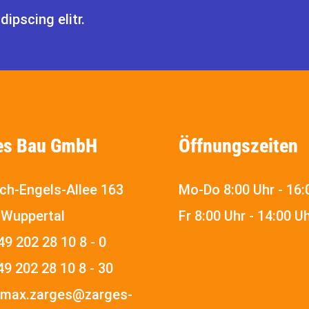
ipscing elitr.
es Bau GmbH
Öffnungszeiten
ich-Engels-Allee 163
Mo-Do 8:00 Uhr - 16:
 Wuppertal
Fr 8:00 Uhr - 14:00 U
49 202 28 10 8 - 0
49 202 28 10 8 - 30
max.zarges@zarges-