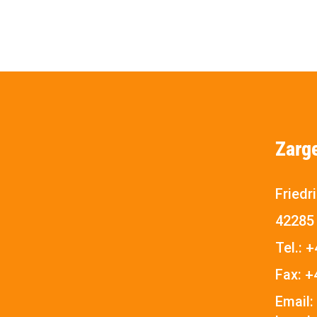
Zarg
Friedr
42285
Tel.:
+
Fax:
+
Email: