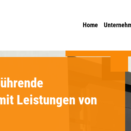
Home
Unterneh
führende
it Leistungen von