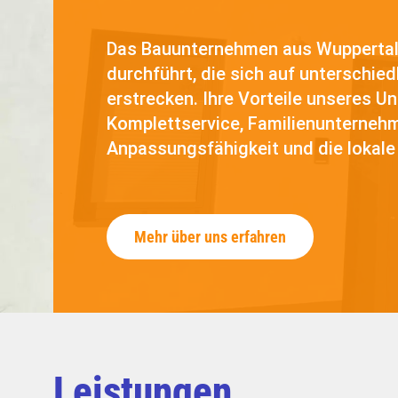
Das Bauunternehmen aus Wuppertal, 
durchführt, die sich auf unterschi
erstrecken. Ihre Vorteile unseres 
Komplettservice, Familienunternehme
Anpassungsfähigkeit und die lokale
Mehr über uns erfahren
Leistungen