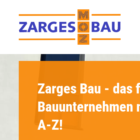
Zarges Bau - das 
Bauunternehmen m
A-Z!