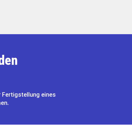
 den
 Fertigstellung eines
men.